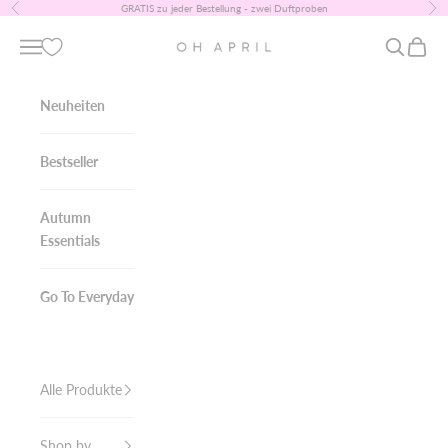
Zum Inhalt springen
GRATIS zu jeder Bestellung - zwei Duftproben
Zurück
Vor
OH APRIL
Navigationsmenü öffnen
Suche öff
Warenk
Neuheiten
Bestseller
Autumn
Essentials
Go To Everyday
Alle Produkte
Shop by