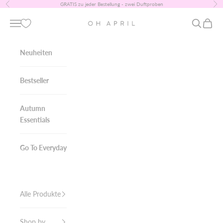
Zum Inhalt springen
GRATIS zu jeder Bestellung - zwei Duftproben
Zurück
Vor
OH APRIL
Navigationsmenü öffnen
Suche öff
Warenk
Neuheiten
Bestseller
Autumn
Essentials
Go To Everyday
Alle Produkte
Shop by